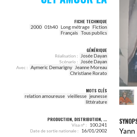
FICHE TECHNIQUE
2000
01h40
Long métrage
Fiction
Français
Tous publics
GÉNÉRIQUE
Josée Dayan
Réalisation :
Josée Dayan
Scénario :
Aymeric Demarigny
Jeanne Moreau
Avec :
Christiane Rorato
MOTS CLÉS
relation amoureuse
vieillesse
jeunesse
littérature
PRODUCTION, DISTRIBUTION, ...
SYNOPS
100.241
Visa n° :
Yann 
16/01/2002
Date de sortie nationale :