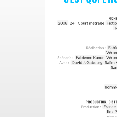
FICH
2008
24'
Court métrage
Ficti
T
Fabi
Réalisation :
Véron
Fabienne Kanor
Véron
Scénario :
David J. Gabourg
Salim 
Avec :
Sa
homm
PRODUCTION, DISTR
France 
Production :
Iloz 
Visa n°