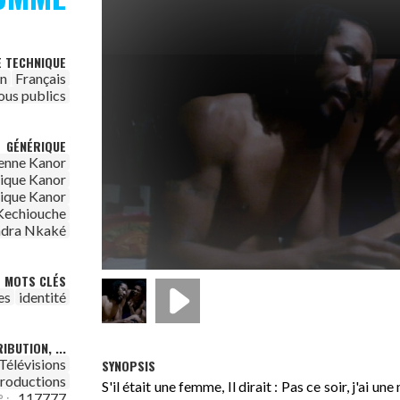
E TECHNIQUE
on
Français
ous publics
GÉNÉRIQUE
enne Kanor
ique Kanor
ique Kanor
Kechiouche
ndra Nkaké
MOTS CLÉS
es
identité
IBUTION, ...
Télévisions
SYNOPSIS
Productions
S'il était une femme, Il dirait : Pas ce soir, j'ai un
117777
 :