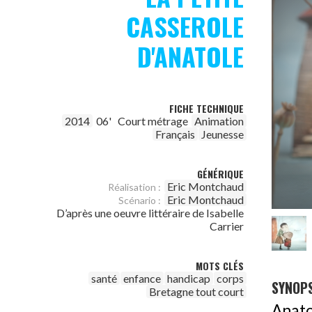
CASSEROLE
D'ANATOLE
FICHE TECHNIQUE
2014
06'
Court métrage
Animation
Français
Jeunesse
GÉNÉRIQUE
Eric Montchaud
Réalisation :
Eric Montchaud
Scénario :
D’après une oeuvre littéraire de Isabelle
Carrier
MOTS CLÉS
santé
enfance
handicap
corps
SYNOPS
Bretagne tout court
Anato