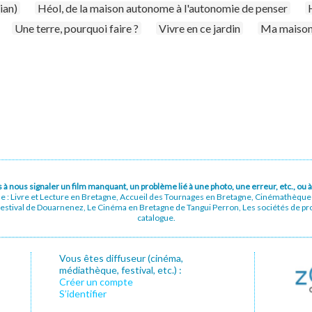
ian)
Héol, de la maison autonome à l'autonomie de penser
Une terre, pourquoi faire ?
Vivre en ce jardin
Ma maiso
pas à nous signaler un film manquant, un problème lié à une photo, une erreur, etc., o
ue : Livre et Lecture en Bretagne, Accueil des Tournages en Bretagne, Cinémathèqu
stival de Douarnenez, Le Cinéma en Bretagne de Tangui Perron, Les sociétés de prod
catalogue.
Vous êtes diffuseur (cinéma,
médiathèque, festival, etc.) :
Créer un compte
S’identifier