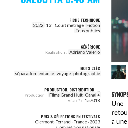
FICHE TECHNIQUE
2022
13'
Court métrage
Fiction
Tous publics
GÉNÉRIQUE
Adriano Valerio
Réalisation :
MOTS CLÉS
séparation
enfance
voyage
photographie
PRODUCTION, DISTRIBUTION, ...
SYNOPS
Films Grand Huit
Canal +
Production :
157018
Visa n° :
Une 
retour
PRIX & SÉLECTIONS EN FESTIVALS
a une 
Clermont-Ferrand · France · 2023
Compétition nationale