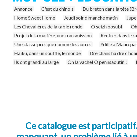
Annonce
C'est du chinois
Du breton dans la tête (Br
Home Sweet Home
Jeudi soir dimanche matin
Jupe,
Les Chevalières de la table ronde
O seizh posubl
Oh
Projet de la matière, une transmission
Rentrer dans le r
Une classe presque comme les autres
Ydille à Maurepa
Haiku, dans un souffle, le monde
Dre chañs ha dre c’hoan
Ils ont grandi au large
Oh la vache! O pennsaoutiñ !
Ce catalogue est participatif
manquant, un problème lié à un