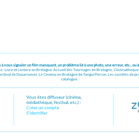
pas à nous signaler un film manquant, un problème lié à une photo, une erreur, etc., o
ue : Livre et Lecture en Bretagne, Accueil des Tournages en Bretagne, Cinémathèqu
stival de Douarnenez, Le Cinéma en Bretagne de Tangui Perron, Les sociétés de prod
catalogue.
Vous êtes diffuseur (cinéma,
médiathèque, festival, etc.) :
Créer un compte
S’identifier