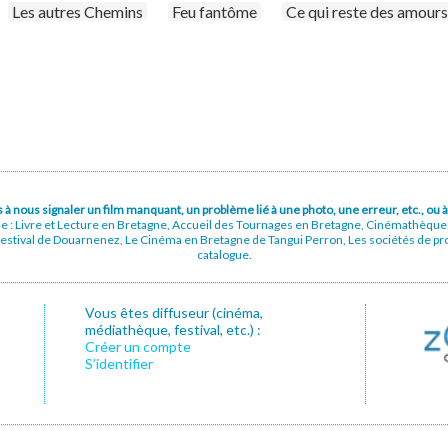
Les autres Chemins
Feu fantôme
Ce qui reste des amours 
pas à nous signaler un film manquant, un problème lié à une photo, une erreur, etc., o
ue : Livre et Lecture en Bretagne, Accueil des Tournages en Bretagne, Cinémathèqu
stival de Douarnenez, Le Cinéma en Bretagne de Tangui Perron, Les sociétés de prod
catalogue.
Vous êtes diffuseur (cinéma,
médiathèque, festival, etc.) :
Créer un compte
S’identifier