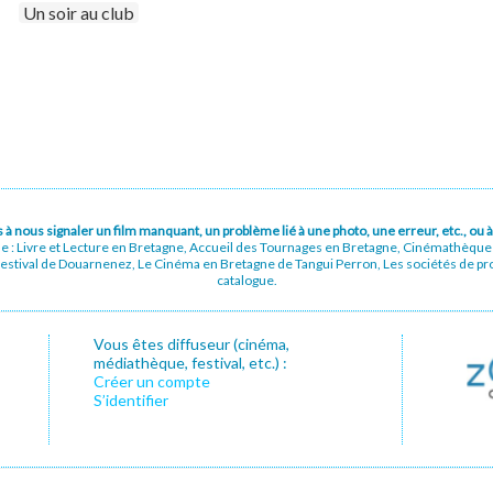
Un soir au club
pas à nous signaler un film manquant, un problème lié à une photo, une erreur, etc., o
ue : Livre et Lecture en Bretagne, Accueil des Tournages en Bretagne, Cinémathèqu
stival de Douarnenez, Le Cinéma en Bretagne de Tangui Perron, Les sociétés de prod
catalogue.
Vous êtes diffuseur (cinéma,
médiathèque, festival, etc.) :
Créer un compte
S’identifier