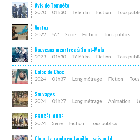
Avis de Tempête
2020
01h30
Téléfilm
Fiction
Tous publi
Vortex
2022
52'
Série
Fiction
Tous publics
Nouveaux meurtres à Saint-Malo
2023
01h30
Téléfilm
Fiction
Tous publi
Coloc de Choc
2024
01h37
Long métrage
Fiction
Tous
Sauvages
2024
01h27
Long métrage
Animation
J
BROCÉLIANDE
2024
Série
Fiction
Tous publics
Clem, La rando en famille - saison 14