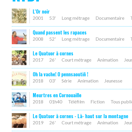
L'Or noir
2001
53'
Long métrage
Documentaire
Quand passent les rapaces
2008
52'
Long métrage
Documentaire
Le Quatuor à cornes
2017
26'
Court métrage
Animation
Jeu
Oh la vache! O pennsaoutiñ !
2018
03'
Série
Animation
Jeunesse
Meurtres en Cornouaille
2018
01h40
Téléfilm
Fiction
Tous publi
Le Quatuor à cornes - Là- haut sur la montagne
2019
26'
Court métrage
Animation
Jeu