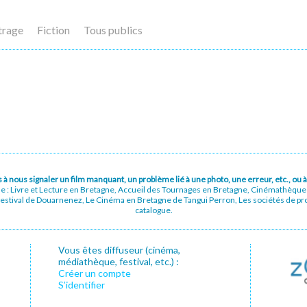
trage
Fiction
Tous publics
pas à nous signaler un film manquant, un problème lié à une photo, une erreur, etc., o
ue : Livre et Lecture en Bretagne, Accueil des Tournages en Bretagne, Cinémathèqu
stival de Douarnenez, Le Cinéma en Bretagne de Tangui Perron, Les sociétés de prod
catalogue.
Vous êtes diffuseur (cinéma,
médiathèque, festival, etc.) :
Créer un compte
S’identifier