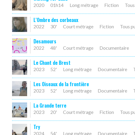
2020
01h14
Long métrage
Fiction
Tous
L'Ombre des corbeaux
2022
30'
Court métrage
Fiction
Tous p
Desamours
2022
48'
Court métrage
Documentaire
Le Chant de Brest
2023
52'
Long métrage
Documentaire
Les Oiseaux de la frontière
2023
52'
Long métrage
Documentaire
La Grande terre
2023
20'
Court métrage
Fiction
Tous p
Try
2024
54'
Long métrage
Documentaire