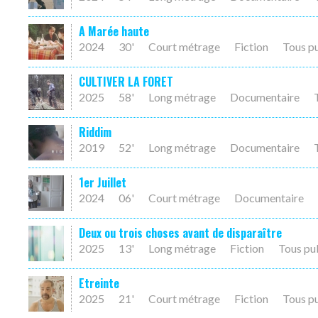
A Marée haute
2024
30'
Court métrage
Fiction
Tous p
CULTIVER LA FORET
2025
58'
Long métrage
Documentaire
Riddim
2019
52'
Long métrage
Documentaire
1er Juillet
2024
06'
Court métrage
Documentaire
Deux ou trois choses avant de disparaître
2025
13'
Long métrage
Fiction
Tous pu
Etreinte
2025
21'
Court métrage
Fiction
Tous p