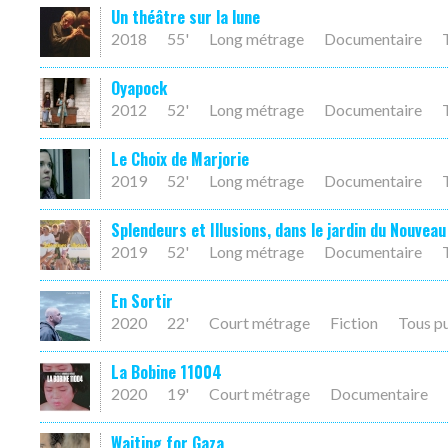
Un théâtre sur la lune
2018
55'
Long métrage
Documentaire
Oyapock
2012
52'
Long métrage
Documentaire
Le Choix de Marjorie
2019
52'
Long métrage
Documentaire
Splendeurs et Illusions, dans le jardin du Nouvea
2019
52'
Long métrage
Documentaire
En Sortir
2020
22'
Court métrage
Fiction
Tous p
La Bobine 11004
2020
19'
Court métrage
Documentaire
Waiting for Gaza