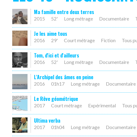
Ma famille entre deux terres
2015
52'
Long métrage
Documentaire
Je les aime tous
2016
29'
Court métrage
Fiction
Tous p
Tom, d'ici et d'ailleurs
2016
52'
Long métrage
Documentaire
L'Archipel des âmes en peine
2016
01h17
Long métrage
Documentaire
Le Rêve géométrique
2017
Court métrage
Expérimental
Tous p
Ultima verba
2017
01h04
Long métrage
Documentaire