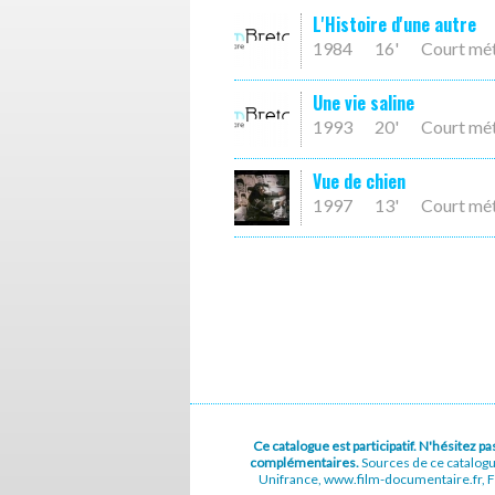
L'Histoire d'une autre
1984
16'
Court mé
Une vie saline
1993
20'
Court mé
Vue de chien
1997
13'
Court mé
Ce catalogue est participatif. N'hésitez 
complémentaires.
Sources de ce catalog
Unifrance, www.film-documentaire.fr, Fe