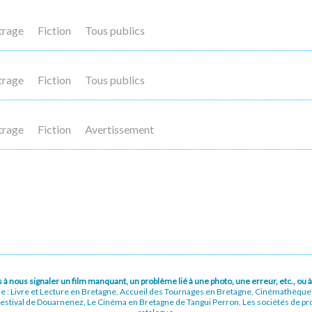
trage
Fiction
Tous publics
trage
Fiction
Tous publics
trage
Fiction
Avertissement
pas à nous signaler un film manquant, un problème lié à une photo, une erreur, etc., o
ue : Livre et Lecture en Bretagne, Accueil des Tournages en Bretagne, Cinémathèqu
stival de Douarnenez, Le Cinéma en Bretagne de Tangui Perron, Les sociétés de prod