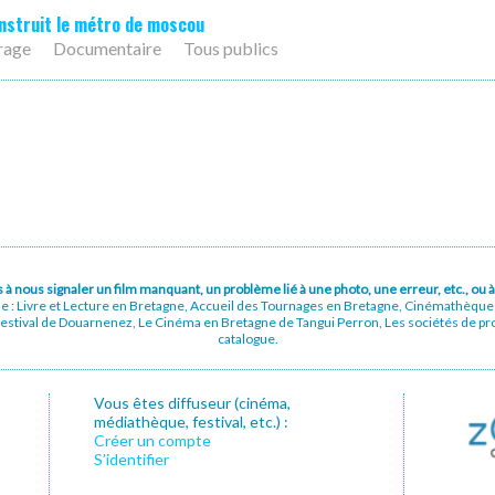
struit le métro de moscou
rage
Documentaire
Tous publics
pas à nous signaler un film manquant, un problème lié à une photo, une erreur, etc., o
ue : Livre et Lecture en Bretagne, Accueil des Tournages en Bretagne, Cinémathèqu
stival de Douarnenez, Le Cinéma en Bretagne de Tangui Perron, Les sociétés de prod
catalogue.
Vous êtes diffuseur (cinéma,
médiathèque, festival, etc.) :
Créer un compte
S’identifier