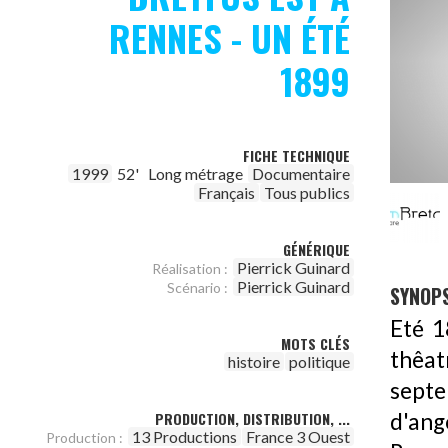
RENNES - UN ÉTÉ
1899
FICHE TECHNIQUE
1999
52'
Long métrage
Documentaire
Français
Tous publics
GÉNÉRIQUE
Pierrick Guinard
Réalisation :
Pierrick Guinard
Scénario :
SYNOPS
Eté 1
MOTS CLÉS
thêat
histoire
politique
septe
PRODUCTION, DISTRIBUTION, ...
d'ang
13 Productions
France 3 Ouest
Production :