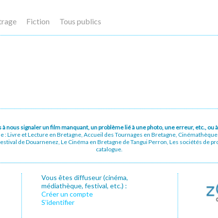
trage
Fiction
Tous publics
pas à nous signaler un film manquant, un problème lié à une photo, une erreur, etc., o
ue : Livre et Lecture en Bretagne, Accueil des Tournages en Bretagne, Cinémathèqu
stival de Douarnenez, Le Cinéma en Bretagne de Tangui Perron, Les sociétés de prod
catalogue.
Vous êtes diffuseur (cinéma,
médiathèque, festival, etc.) :
Créer un compte
S’identifier