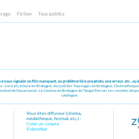
trage
Fiction
Tous publics
pas à nous signaler un film manquant, un problème lié à une photo, une erreur, etc., o
ue : Livre et Lecture en Bretagne, Accueil des Tournages en Bretagne, Cinémathèqu
stival de Douarnenez, Le Cinéma en Bretagne de Tangui Perron, Les sociétés de prod
catalogue.
Vous êtes diffuseur (cinéma,
médiathèque, festival, etc.) :
Créer un compte
S’identifier