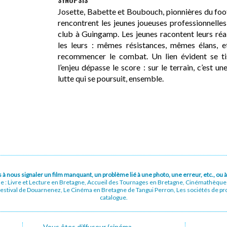
Josette, Babette et Boubouch, pionnières du foot
rencontrent les jeunes joueuses professionnelles
club à Guingamp. Les jeunes racontent leurs réa
les leurs : mêmes résistances, mêmes élans, e
recommencer le combat. Un lien évident se ti
l’enjeu dépasse le score : sur le terrain, c’est
lutte qui se poursuit, ensemble.
pas à nous signaler un film manquant, un problème lié à une photo, une erreur, etc., o
ue : Livre et Lecture en Bretagne, Accueil des Tournages en Bretagne, Cinémathèqu
stival de Douarnenez, Le Cinéma en Bretagne de Tangui Perron, Les sociétés de prod
catalogue.
Vous êtes diffuseur (cinéma,