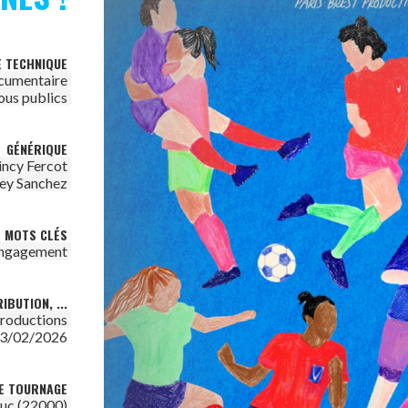
E TECHNIQUE
cumentaire
ous publics
GÉNÉRIQUE
ncy Fercot
ey Sanchez
MOTS CLÉS
ngagement
IBUTION, ...
Productions
3/02/2026
DE TOURNAGE
euc (22000)