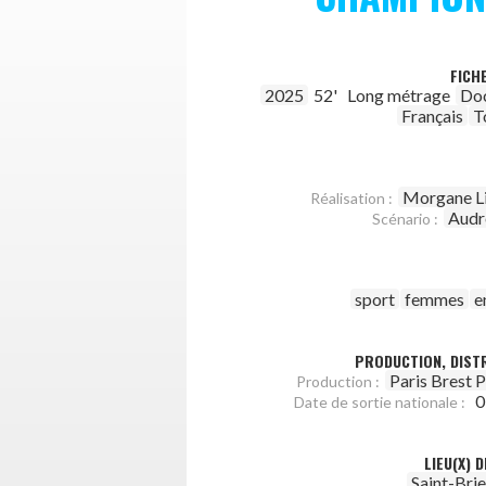
FICH
2025
52'
Long métrage
Do
Français
T
Morgane Li
Réalisation :
Audr
Scénario :
sport
femmes
e
PRODUCTION, DISTR
Paris Brest 
Production :
0
Date de sortie nationale :
LIEU(X) 
Saint-Bri