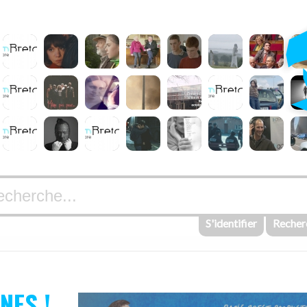
S'identifier
Recher
NES !