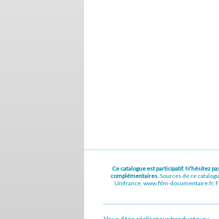
Ce catalogue est participatif. N'hésitez 
complémentaires.
Sources de ce catalog
Unifrance, www.film-documentaire.fr, Fe
Vous êtes réalisateur/producteur :