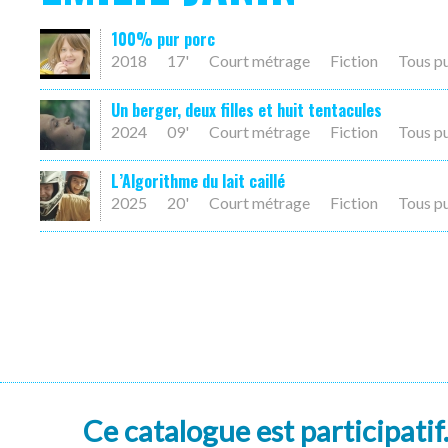
100% pur porc
2018
17'
Court métrage
Fiction
Tous p
Un berger, deux filles et huit tentacules
2024
09'
Court métrage
Fiction
Tous p
L’Algorithme du lait caillé
2025
20'
Court métrage
Fiction
Tous p
Ce catalogue est participatif