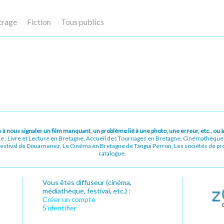
trage
Fiction
Tous publics
pas à nous signaler un film manquant, un problème lié à une photo, une erreur, etc., o
ue : Livre et Lecture en Bretagne, Accueil des Tournages en Bretagne, Cinémathèqu
stival de Douarnenez, Le Cinéma en Bretagne de Tangui Perron, Les sociétés de prod
catalogue.
Vous êtes diffuseur (cinéma,
médiathèque, festival, etc.) :
Créer un compte
S’identifier