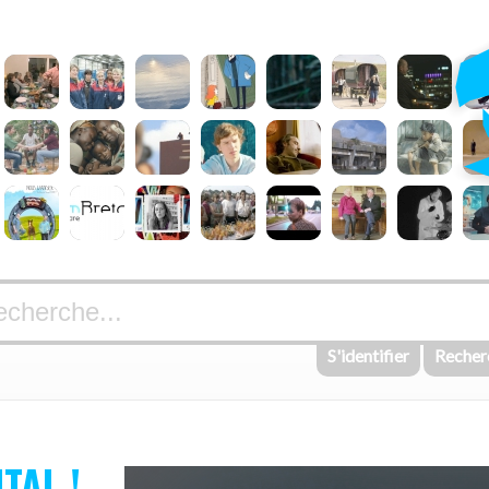
S'identifier
Recher
ITAL !