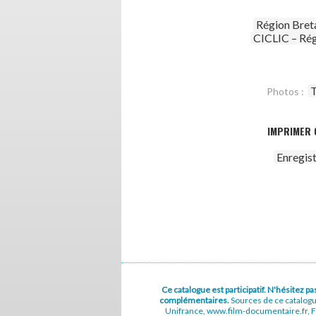
Région Bret
CICLIC – Rég
T
Photos :
IMPRIMER 
Enregis
Ce catalogue est participatif. N'hésitez 
complémentaires.
Sources de ce catalog
Unifrance, www.film-documentaire.fr, Fe