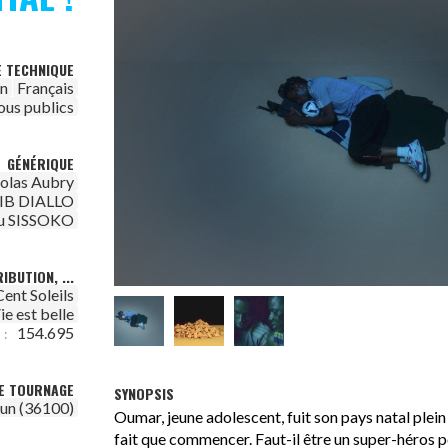
E TECHNIQUE
on
Français
ous publics
GÉNÉRIQUE
olas Aubry
IB DIALLO
u SISSOKO
IBUTION, ...
Cent Soleils
ie est belle
154.695
 :
DE TOURNAGE
SYNOPSIS
un (36100)
Oumar, jeune adolescent, fuit son pays natal plein
fait que commencer. Faut-il être un super-héros p