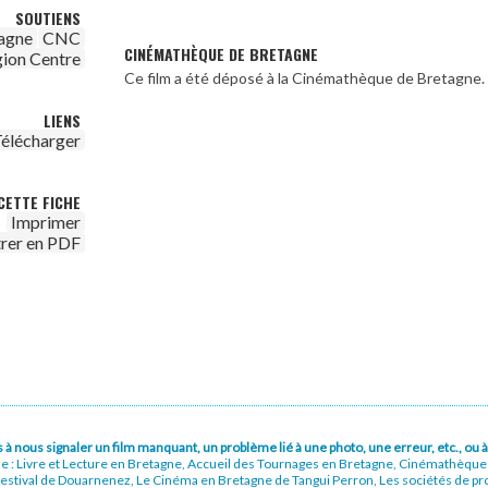
SOUTIENS
agne
CNC
CINÉMATHÈQUE DE BRETAGNE
ion Centre
Ce film a été déposé à la Cinémathèque de Bretagne.
LIENS
élécharger
CETTE FICHE
Imprimer
trer en PDF
pas à nous signaler un film manquant, un problème lié à une photo, une erreur, etc., o
ue : Livre et Lecture en Bretagne, Accueil des Tournages en Bretagne, Cinémathèqu
stival de Douarnenez, Le Cinéma en Bretagne de Tangui Perron, Les sociétés de prod