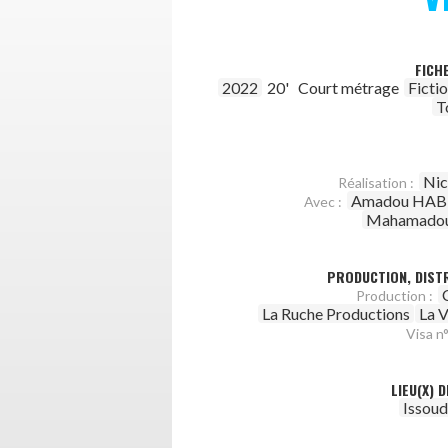
FICH
2022
20'
Court métrage
Ficti
T
Nic
Réalisation :
Amadou HAB
Avec :
Mahamado
PRODUCTION, DISTR
Production :
La Ruche Productions
La V
Visa n°
LIEU(X) 
Issoud