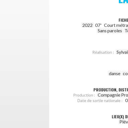
FICH
2022
07'
Court métr
Sans paroles
T
Sylva
Réalisation :
danse
co
PRODUCTION, DISTR
Compagnie Pr
Production :
0
Date de sortie nationale :
LIEU(X) 
Plév