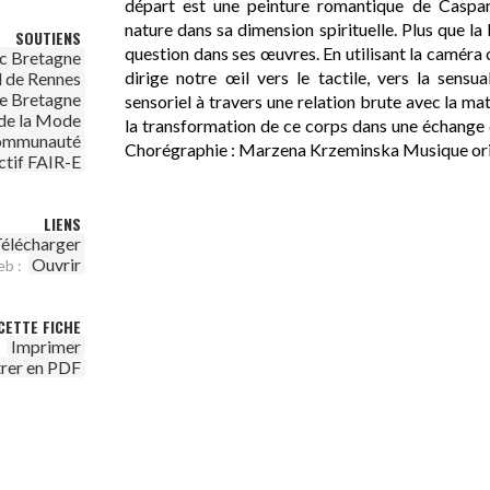
départ est une peinture romantique de Caspar 
nature dans sa dimension spirituelle. Plus que la 
SOUTIENS
question dans ses œuvres. En utilisant la caméra 
c Bretagne
dirige notre œil vers le tactile, vers la sensu
 de Rennes
de Bretagne
sensoriel à travers une relation brute avec la ma
 de la Mode
la transformation de ce corps dans une échange
 communauté
Chorégraphie : Marzena Krzeminska Musique ori
ctif FAIR-E
LIENS
élécharger
Ouvrir
eb :
CETTE FICHE
Imprimer
trer en PDF