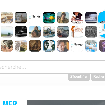
S'identifier
Recher
A MER