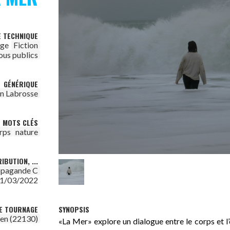
E TECHNIQUE
age
Fiction
ous publics
GÉNÉRIQUE
in Labrosse
MOTS CLÉS
rps
nature
IBUTION, ...
opagande C
1/03/2022
SYNOPSIS
DE TOURNAGE
en (22130)
«La Mer» explore un dialogue entre le corps et l