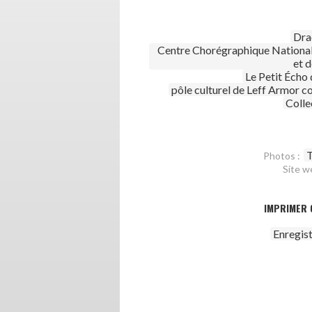
Dra
Centre Chorégraphique National
et 
Le Petit Écho
pôle culturel de Leff Armor
Colle
T
Photos :
Site w
IMPRIMER 
Enregis