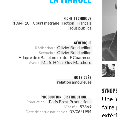
FICHE TECHNIQUE
1984
18'
Court métrage
Fiction
Français
Tous publics
GÉNÉRIQUE
Olivier Bourbeillon
Réalisation :
Olivier Bourbeillon
Scénario :
Adapté de « Ballet noir » de JF Coatmeur.
Marie Hélia
Guy Matchoro
Avec :
MOTS CLÉS
relation amoureuse
SYNOPS
PRODUCTION, DISTRIBUTION, ...
Une j
Paris Brest Productions
Production :
faire
57869
Visa n° :
07/06/1984
Date de sortie nationale :
extér