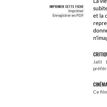
La vi
IMPRIMER CETTE FICHE
subit
Imprimer
et la 
Enregistrer en PDF
repre
donn
n'imag
CRITIQ
Jalil
préfér
CINÉM
Ce fil