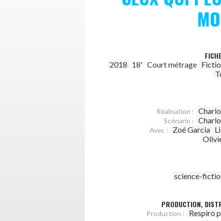
MO
FICH
2018
18'
Court métrage
Ficti
T
Charlo
Réalisation :
Charlo
Scénario :
Zoé Garcia
L
Avec :
Olivi
science-ficti
PRODUCTION, DISTR
Respiro 
Production :