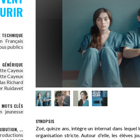
URIR
E TECHNIQUE
on
Français
ous publics
GÉNÉRIQUE
tte Cayeux
tte Cayeux
ilas Richard
er Ruidavet
MOTS CLÉS
on
jeunesse
SYNOPSIS
Zoé, quinze ans, intègre un internat dans lequel 
IBUTION, ...
productions
organisation stricte. Autour d'elle, les élèves j