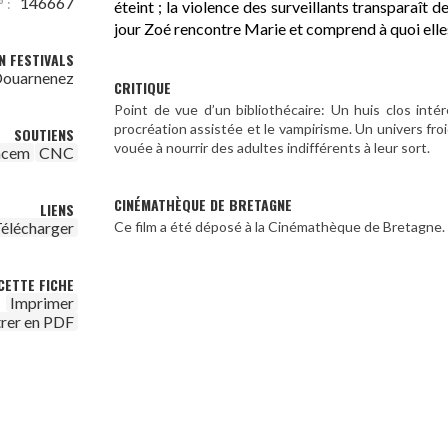
146667
 :
éteint ; la violence des surveillants transparaît
jour Zoé rencontre Marie et comprend à quoi elle
N FESTIVALS
 Douarnenez
CRITIQUE
Point de vue d’un bibliothécaire: Un huis clos int
procréation assistée et le vampirisme. Un univers fro
SOUTIENS
vouée à nourrir des adultes indifférents à leur sort.
acem
CNC
CINÉMATHÈQUE DE BRETAGNE
LIENS
Ce film a été déposé à la Cinémathèque de Bretagne.
élécharger
CETTE FICHE
Imprimer
trer en PDF