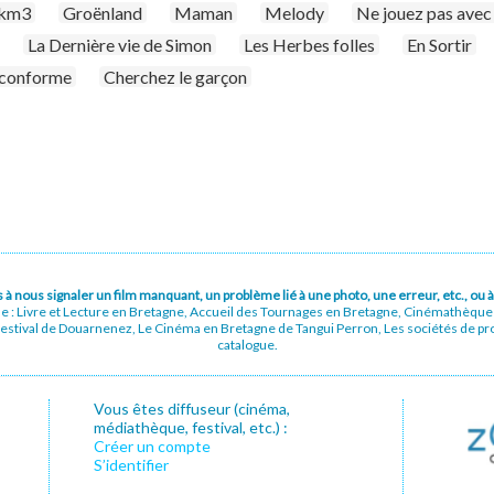
km3
Groënland
Maman
Melody
Ne jouez pas avec 
La Dernière vie de Simon
Les Herbes folles
En Sortir
conforme
Cherchez le garçon
pas à nous signaler un film manquant, un problème lié à une photo, une erreur, etc., o
ue : Livre et Lecture en Bretagne, Accueil des Tournages en Bretagne, Cinémathèqu
stival de Douarnenez, Le Cinéma en Bretagne de Tangui Perron, Les sociétés de prod
catalogue.
Vous êtes diffuseur (cinéma,
médiathèque, festival, etc.) :
Créer un compte
S’identifier