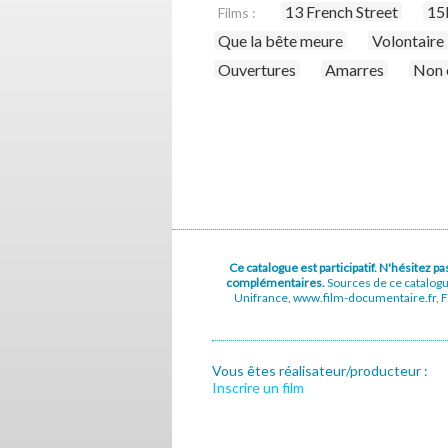
13 French Street
15
Films :
Que la bête meure
Volontaire
Ouvertures
Amarres
Non 
Ce catalogue est participatif. N'hésitez 
complémentaires.
Sources de ce catalog
Unifrance, www.film-documentaire.fr, Fe
Vous êtes réalisateur/producteur :
Inscrire un film