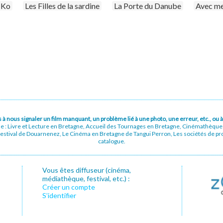
-Ko
Les Filles de la sardine
La Porte du Danube
Avec me
pas à nous signaler un film manquant, un problème lié à une photo, une erreur, etc., o
ue : Livre et Lecture en Bretagne, Accueil des Tournages en Bretagne, Cinémathèqu
stival de Douarnenez, Le Cinéma en Bretagne de Tangui Perron, Les sociétés de prod
catalogue.
Vous êtes diffuseur (cinéma,
médiathèque, festival, etc.) :
Créer un compte
S’identifier