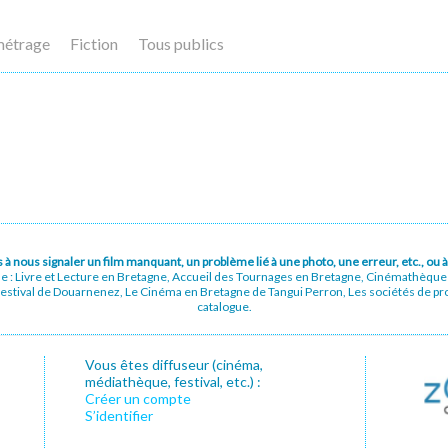
métrage
Fiction
Tous publics
pas à nous signaler un film manquant, un problème lié à une photo, une erreur, etc., o
ue : Livre et Lecture en Bretagne, Accueil des Tournages en Bretagne, Cinémathèqu
stival de Douarnenez, Le Cinéma en Bretagne de Tangui Perron, Les sociétés de prod
catalogue.
Vous êtes diffuseur (cinéma,
médiathèque, festival, etc.) :
Créer un compte
S’identifier