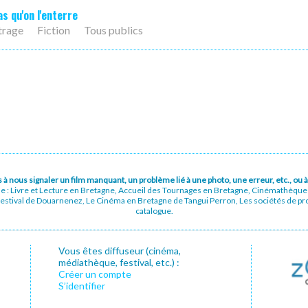
as qu'on l'enterre
trage
Fiction
Tous publics
pas à nous signaler un film manquant, un problème lié à une photo, une erreur, etc., o
ue : Livre et Lecture en Bretagne, Accueil des Tournages en Bretagne, Cinémathèqu
stival de Douarnenez, Le Cinéma en Bretagne de Tangui Perron, Les sociétés de prod
catalogue.
Vous êtes diffuseur (cinéma,
médiathèque, festival, etc.) :
Créer un compte
S’identifier