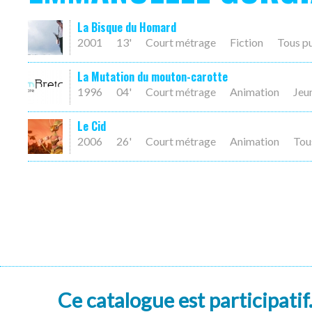
La Bisque du Homard
2001
13'
Court métrage
Fiction
Tous p
La Mutation du mouton-carotte
1996
04'
Court métrage
Animation
Jeu
Le Cid
2006
26'
Court métrage
Animation
Tou
Ce catalogue est participatif