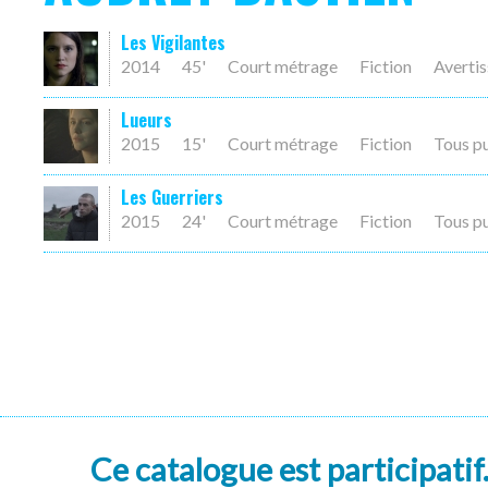
Les Vigilantes
2014
45'
Court métrage
Fiction
Averti
Lueurs
2015
15'
Court métrage
Fiction
Tous p
Les Guerriers
2015
24'
Court métrage
Fiction
Tous p
Ce catalogue est participatif